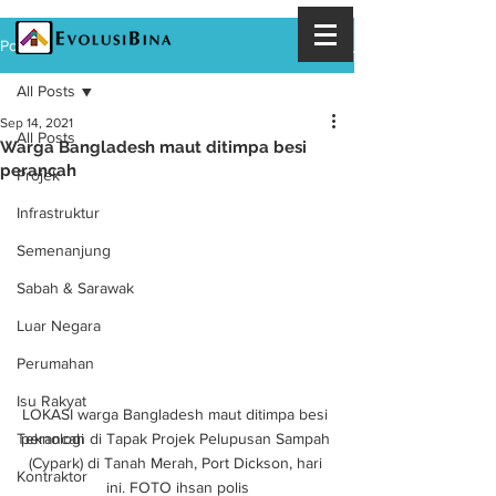
Post
All Posts
Sep 14, 2021
All Posts
Warga Bangladesh maut ditimpa besi
perancah
Projek
Infrastruktur
Semenanjung
Sabah & Sarawak
Luar Negara
Perumahan
Isu Rakyat
LOKASI warga Bangladesh maut ditimpa besi 
perancah di Tapak Projek Pelupusan Sampah 
Teknologi
(Cypark) di Tanah Merah, Port Dickson, hari 
Kontraktor
ini. FOTO ihsan polis