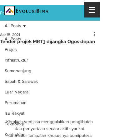
Post
All Posts
Apr 15, 2021
All Posts
Tender projek MRT3 dijangka Ogos depan
Projek
Infrastruktur
Semenanjung
Sabah & Sarawak
Luar Negara
Perumahan
Isu Rakyat
Kerajaan sentiasa menggalakkan penglibatan 
Teknologi
dan penyertaan secara aktif syarikat 
Kontraktor
kontraktor tempatan khususnya bumiputera 