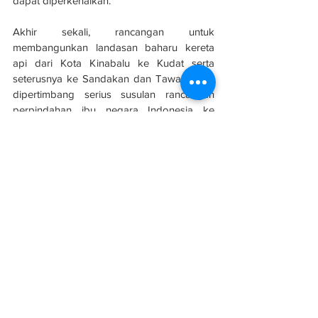
dapat diperkenalkan.
Akhir sekali, rancangan untuk 
membangunkan landasan baharu kereta 
api dari Kota Kinabalu ke Kudat serta 
seterusnya ke Sandakan dan Tawau perlu 
dipertimbang serius susulan rancangan 
perpindahan ibu negara Indonesia ke 
Kalimantan. 
Pengguna Kereta Api,
Kuala Lumpur
Sumber: 
Berita Harian
See All
Related Posts