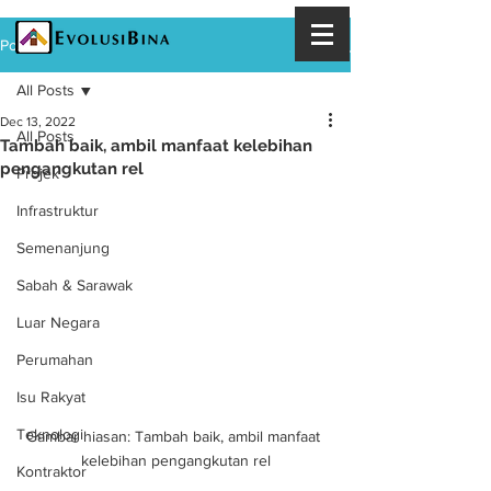
Post
All Posts
Dec 13, 2022
All Posts
Tambah baik, ambil manfaat kelebihan
pengangkutan rel
Projek
Infrastruktur
Semenanjung
Sabah & Sarawak
Luar Negara
Perumahan
Isu Rakyat
Teknologi
Gambar hiasan: Tambah baik, ambil manfaat 
kelebihan pengangkutan rel
Kontraktor