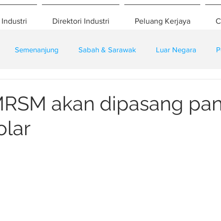
 Industri
Direktori Industri
Peluang Kerjaya
C
Semenanjung
Sabah & Sarawak
Luar Negara
P
eselamatan
Pembangunan
Training
RSM akan dipasang pan
olar