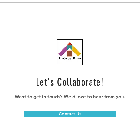
Southern Score raih
AWC 
subkontrak pusat data
RM23
RM146.53 juta
plum
Let's Collaborate!
Want to get in touch? We'd love to hear from you.
Contact Us