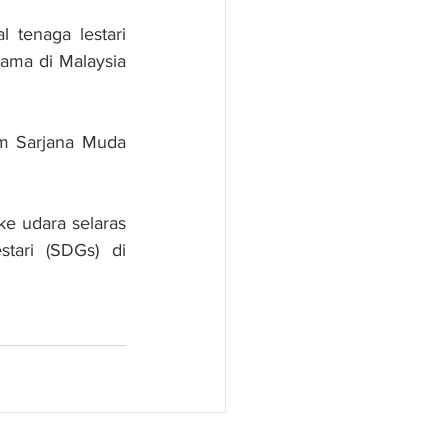
tenaga lestari 
ma di Malaysia 
m Sarjana Muda 
 udara selaras 
ari (SDGs) di 