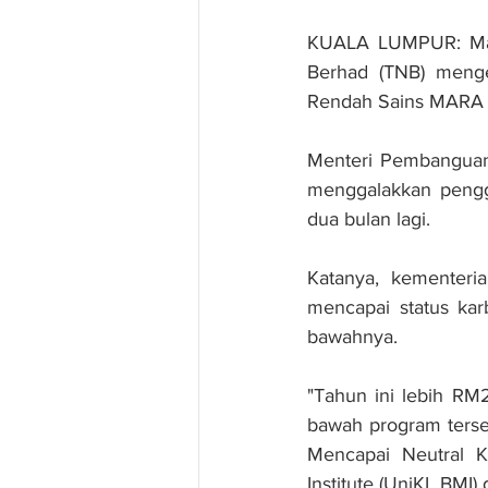
KUALA LUMPUR: Majl
Berhad (TNB) meng
Rendah Sains MARA (
Menteri Pembanguan 
menggalakkan pengg
dua bulan lagi.
Katanya, kementeri
mencapai status kar
bawahnya. 
"Tahun ini lebih RM
bawah program terse
Mencapai Neutral K
Institute (UniKL BMI) d