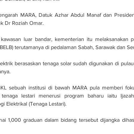
Pengarah MARA, Datuk Azhar Abdul Manaf dan Presiden
uk Dr Roziah Omar.
i kawasan luar bandar, kementerian itu melaksanakan p
r (BELB) terutamanya di pedalaman Sabah, Sarawak dan S
ektrik berasaskan tenaga solar sudah digunakan di pulau-
anya. 
iKL sebuah institusi di bawah MARA pula memberi fok
tenaga lestari menerusi program baharu iaitu Ijaza
i Elektrikal (Tenaga Lestari).
mai 1,000 graduan dalam bidang tersebut dijangka dihas