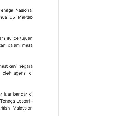
naga Nasional 
mua 55 Maktab 
m itu bertujuan 
kan dalam masa 
stikan negara 
oleh agensi di 
luar bandar di 
naga Lestari - 
tish Malaysian 