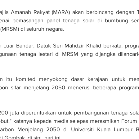
is Amanah Rakyat (MARA) akan berbincang dengan Te
enai pemasangan panel tenaga solar di bumbung se
MRSM) di seluruh negara. 
Luar Bandar, Datuk Seri Mahdzir Khalid berkata, progra
unaan tenaga lestari di MRSM yang dijangka dilancar
an itu komited menyokong dasar kerajaan untuk mema
bon sifar menjelang 2050 menerusi beberapa program 
200 juta diperuntukkan untuk pembangunan tenaga solar 
but," katanya kepada media selepas merasmikan Forum Te
arbon Menjelang 2050 di Universiti Kuala Lumpur Bri
i Gombak, di sini, hari ini.