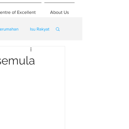
entre of Excellent
About Us
erumahan
Isu Rakyat
 semula