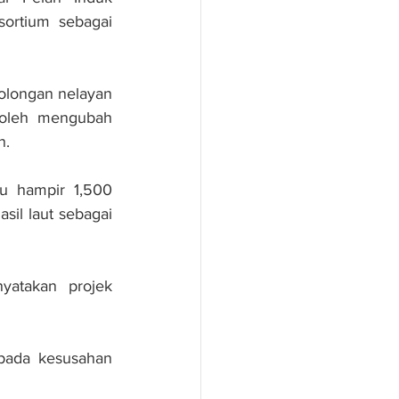
ortium sebagai 
longan nelayan 
 boleh mengubah 
n.
u hampir 1,500 
il laut sebagai 
atakan projek 
pada kesusahan 