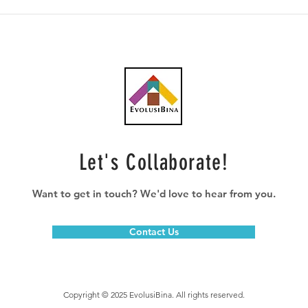
Lebih 60 kontena
Gamu
komponen Projek Kereta
hype
Kabel Bukit Bendera tiba
Port
dari Austria
Let's Collaborate!
Want to get in touch? We'd love to hear from you.
Contact Us
Copyright © 2025 EvolusiBina. All rights reserved.