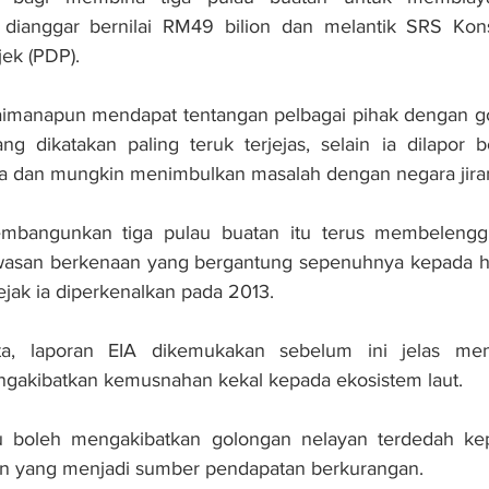
 dianggar bernilai RM49 bilion dan melantik SRS Kons
ek (PDP).
aimanapun mendapat tentangan pelbagai pihak dengan go
ang dikatakan paling teruk terjejas, selain ia dilapor
a dan mungkin menimbulkan masalah dengan negara jira
embangunkan tiga pulau buatan itu terus membelengg
awasan berkenaan yang bergantung sepenuhnya kepada has
jak ia diperkenalkan pada 2013.
a, laporan EIA dikemukakan sebelum ini jelas meny
gakibatkan kemusnahan kekal kepada ekosistem laut.
tu boleh mengakibatkan golongan nelayan terdedah ke
nan yang menjadi sumber pendapatan berkurangan.