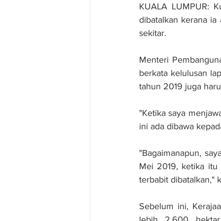
KUALA LUMPUR: Kual
dibatalkan kerana ia
sekitar.
Menteri Pembangunan
berkata kelulusan la
tahun 2019 juga harus
"Ketika saya menjawa
ini ada dibawa kepa
"Bagaimanapun, saya
Mei 2019, ketika itu
terbabit dibatalkan,
Sebelum ini, Keraja
lebih 2,600 hekta