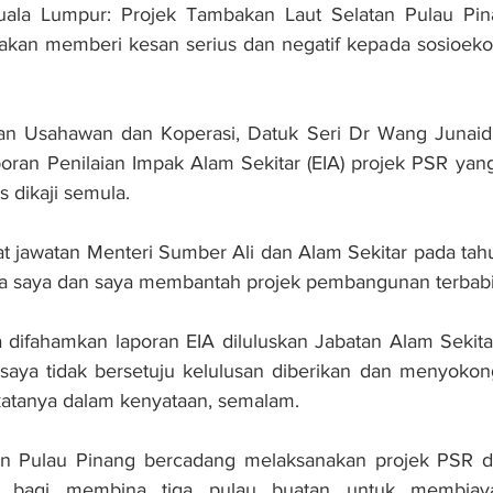
a Lumpur: Projek Tambakan Laut Selatan Pulau Pinan
 akan memberi kesan serius dan negatif kepada sosioeko
 Usahawan dan Koperasi, Datuk Seri Dr Wang Junaidi 
poran Penilaian Impak Alam Sekitar (EIA) projek PSR yang
 dikaji semula.
t jawatan Menteri Sumber Ali dan Alam Sekitar pada tahu
da saya dan saya membantah projek pembangunan terbabi
 difahamkan laporan EIA diluluskan Jabatan Alam Sekita
 saya tidak bersetuju kelulusan diberikan dan menyokon
" katanya dalam kenyataan, semalam.
an Pulau Pinang bercadang melaksanakan projek PSR d
r bagi membina tiga pulau buatan untuk membiaya