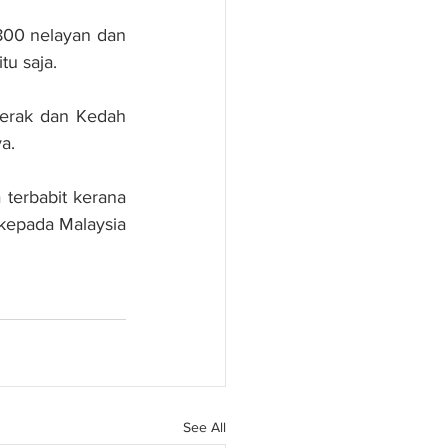
800 nelayan dan 
tu saja.
Perak dan Kedah 
a.
erbabit kerana 
kepada Malaysia 
See All