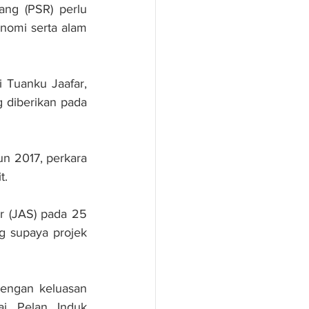
g (PSR) perlu 
nomi serta alam 
Tuanku Jaafar, 
 diberikan pada 
n 2017, perkara 
t.
r (JAS) pada 25 
g supaya projek 
engan keluasan 
i Pelan Induk 