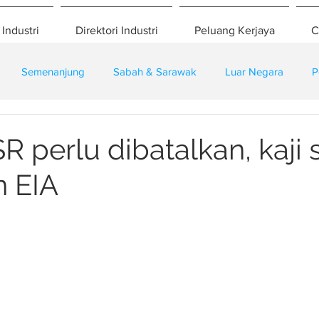
 Industri
Direktori Industri
Peluang Kerjaya
C
Semenanjung
Sabah & Sarawak
Luar Negara
P
eselamatan
Pembangunan
Training
R perlu dibatalkan, kaji
n EIA