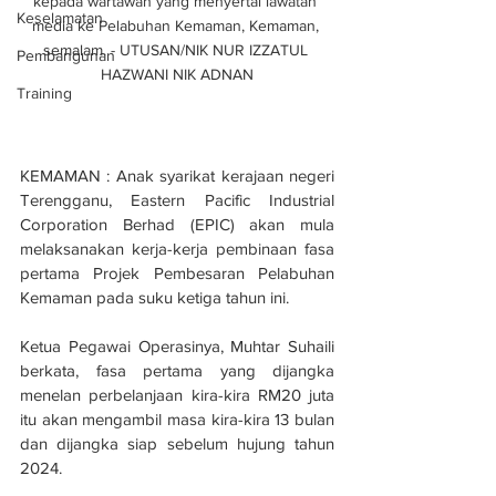
kepada wartawan yang menyertai lawatan 
Keselamatan
media ke Pelabuhan Kemaman, Kemaman, 
semalam. - UTUSAN/NIK NUR IZZATUL 
Pembangunan
HAZWANI NIK ADNAN
Training
KEMAMAN : Anak syarikat kerajaan negeri 
Terengganu, Eastern Pacific Industrial 
Corporation Berhad (EPIC) akan mula 
melaksanakan kerja-kerja pembinaan fasa 
pertama Projek Pembesaran Pelabuhan 
Kemaman pada suku ketiga tahun ini. 
Ketua Pegawai Operasinya, Muhtar Suhaili 
berkata, fasa pertama yang dijangka 
menelan perbelanjaan kira-kira RM20 juta 
itu akan mengambil masa kira-kira 13 bulan 
dan dijangka siap sebelum hujung tahun 
2024. 