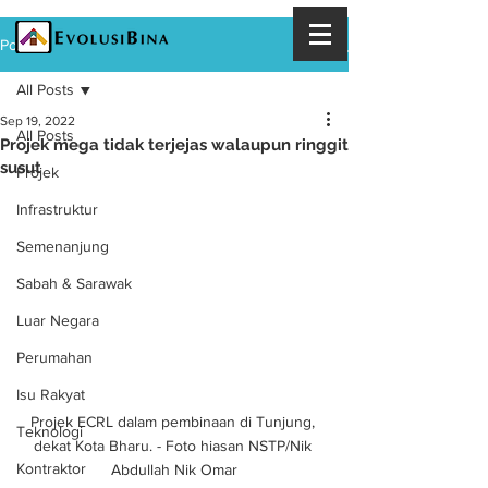
Post
All Posts
Sep 19, 2022
All Posts
Projek mega tidak terjejas walaupun ringgit
susut
Projek
Infrastruktur
Semenanjung
Sabah & Sarawak
Luar Negara
Perumahan
Isu Rakyat
Projek ECRL dalam pembinaan di Tunjung, 
Teknologi
dekat Kota Bharu. - Foto hiasan NSTP/Nik 
Kontraktor
Abdullah Nik Omar