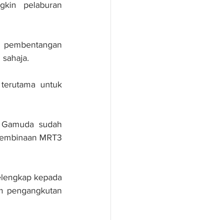
kin pelaburan 
m pembentangan 
 sahaja.
terutama untuk 
 Gamuda sudah 
pembinaan MRT3 
lengkap kepada 
m pengangkutan 