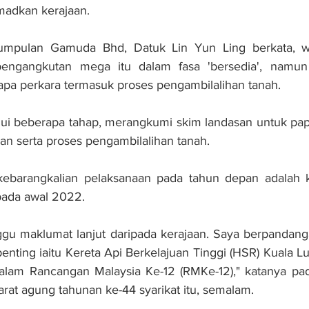
madkan kerajaan.
mpulan Gamuda Bhd, Datuk Lin Yun Ling berkata, wa
engangkutan mega itu dalam fasa 'bersedia', namun 
pa perkara termasuk proses pengambilalihan tanah.
alui beberapa tahap, merangkumi skim landasan untuk pa
n serta proses pengambilalihan tanah.
ebarangkalian pelaksanaan pada tahun depan adalah kec
pada awal 2022.
u maklumat lanjut daripada kerajaan. Saya berpandang
penting iaitu Kereta Api Berkelajuan Tinggi (HSR) Kuala 
dalam Rancangan Malaysia Ke-12 (RMKe-12)," katanya pad
at agung tahunan ke-44 syarikat itu, semalam.