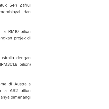
k Seri Zafrul 
embiayai dan 
lai RM10 bilion 
gkan projek di 
stralia dengan 
M301.8 bilion) 
ma di Australia 
lai A$2 bilion 
danya dimenangi 