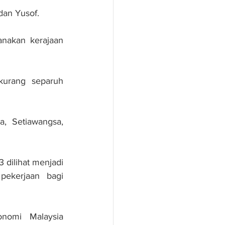
an Yusof.
nakan kerajaan 
urang separuh 
, Setiawangsa, 
 dilihat menjadi 
ekerjaan bagi 
omi Malaysia 