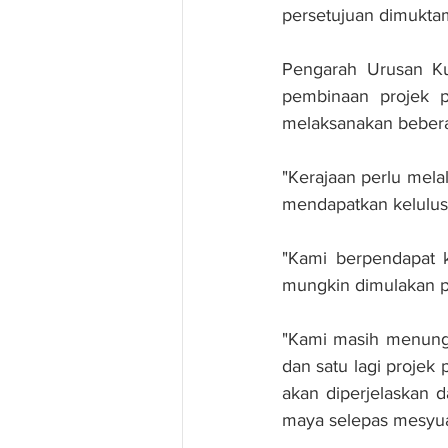
persetujuan dimukta
Pengarah Urusan Ku
pembinaan projek p
melaksanakan bebera
"Kerajaan perlu mel
mendapatkan kelulusa
"Kami berpendapat k
mungkin dimulakan 
"Kami masih menungg
dan satu lagi projek 
akan diperjelaskan 
maya selepas mesyuar