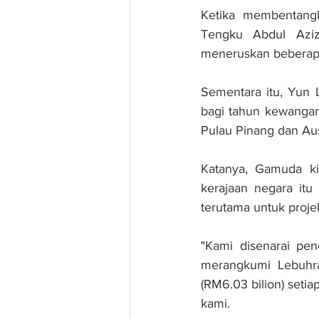
Ketika membentangk
Tengku Abdul Aziz
meneruskan beberap
Sementara itu, Yun L
bagi tahun kewangan
Pulau Pinang dan Aust
Katanya, Gamuda kin
kerajaan negara itu
terutama untuk projek
"Kami disenarai pen
merangkumi Lebuhra
(RM6.03 bilion) seti
kami.