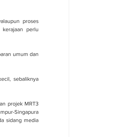
laupun proses 
kerajaan perlu 
paran umum dan 
il, sebaliknya 
an projek MRT3 
Lumpur-Singapura 
a sidang media 