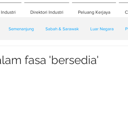
 Industri
Direktori Industri
Peluang Kerjaya
C
Semenanjung
Sabah & Sarawak
Luar Negara
P
eselamatan
Pembangunan
Training
lam fasa 'bersedia'