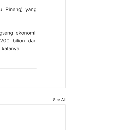
u Pinang) yang 
gsang ekonomi. 
00 bilion dan 
 katanya.
See All