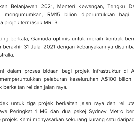
an Belanjawan 2021, Menteri Kewangan, Tengku Datu
 mengumumkan, RM15 bilion diperuntukkan bagi m
a projek termasuk MRT3.
ing berkata, Gamuda optimis untuk meraih kontrak berni
 berakhir 31 Julai 2021 dengan kebanyakannya disumban
ralia.
i dalam proses bidaan bagi projek infrastruktur di Au
 memperuntukkan pelaburan keseluruhan A$100 bilion (R
 berkaitan rel dan jalan raya.
dek untuk tiga projek berkaitan jalan raya dan rel uta
ya Peringkat 1 M6 dan dua pakej Sydney Metro berni
ap projek. Kami menyasarkan sekurang-kurang satu daripa