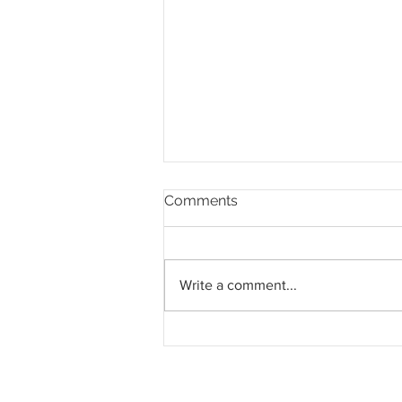
Comments
Write a comment...
Southern Score raih
subkontrak pusat data
RM146.53 juta