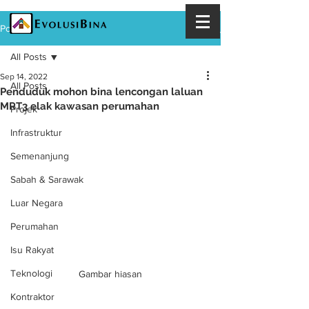
Post
All Posts
Sep 14, 2022
All Posts
Penduduk mohon bina lencongan laluan
MRT3 elak kawasan perumahan
Projek
Infrastruktur
Semenanjung
Sabah & Sarawak
Luar Negara
Perumahan
Isu Rakyat
Teknologi
Gambar hiasan
Kontraktor