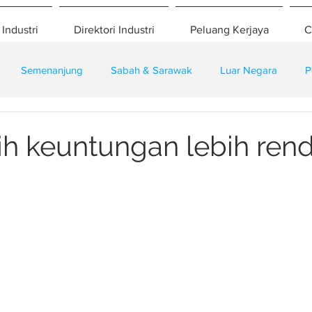
 Industri
Direktori Industri
Peluang Kerjaya
C
Semenanjung
Sabah & Sarawak
Luar Negara
P
eselamatan
Pembangunan
Training
h keuntungan lebih ren