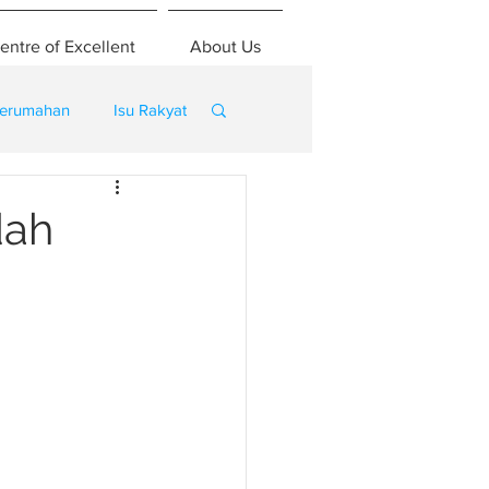
entre of Excellent
About Us
erumahan
Isu Rakyat
dah