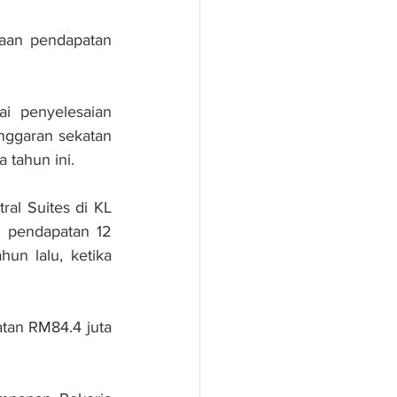
aan pendapatan 
i penyelesaian 
nggaran sekatan 
tahun ini.
al Suites di KL 
 pendapatan 12 
n lalu, ketika 
an RM84.4 juta 