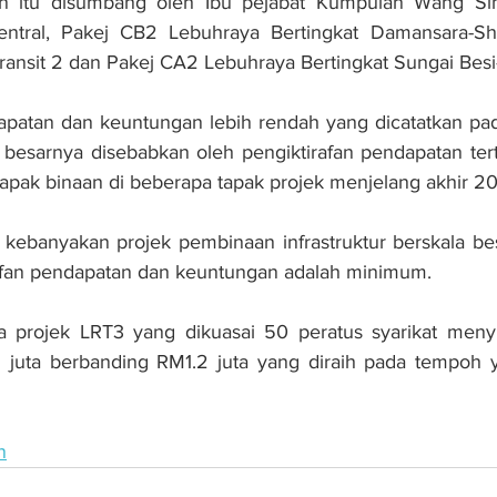
n itu disumbang oleh Ibu pejabat Kumpulan Wang Sim
ntral, Pakej CB2 Lebuhraya Bertingkat Damansara-Sh
ransit 2 dan Pakej CA2 Lebuhraya Bertingkat Sungai Besi
patan dan keuntungan lebih rendah yang dicatatkan pad
 besarnya disebabkan oleh pengiktirafan pendapatan ter
apak binaan di beberapa tapak projek menjelang akhir 2
 kebanyakan projek pembinaan infrastruktur berskala be
rafan pendapatan dan keuntungan adalah minimum.
a projek LRT3 yang dikuasai 50 peratus syarikat men
 juta berbanding RM1.2 juta yang diraih pada tempoh 
n