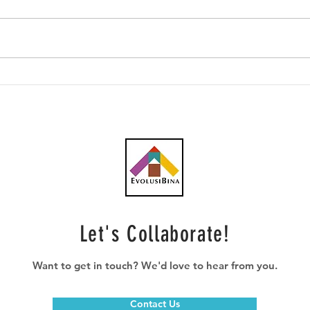
Southern Score raih
AWC 
subkontrak pusat data
RM23
RM146.53 juta
plum
Let's Collaborate!
Want to get in touch? We'd love to hear from you.
Contact Us