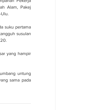
panan Pekerja 
ah Alam, Pakej 
-Ulu.
a suku pertama 
tangguh susulan 
020.
sar yang hampir 
yumbang untung 
yang sama pada 