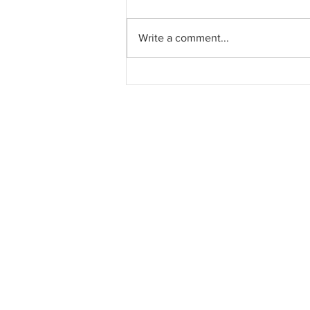
Write a comment...
Pahang jemput pandangan
rakyat bagi kajian semula
Rancangan Struktur Negeri
2040