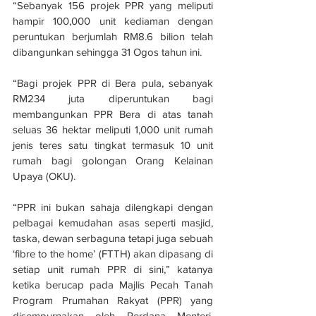
“Sebanyak 156 projek PPR yang meliputi 
hampir 100,000 unit kediaman dengan 
peruntukan berjumlah RM8.6 bilion telah 
dibangunkan sehingga 31 Ogos tahun ini.
“Bagi projek PPR di Bera pula, sebanyak 
RM234 juta diperuntukan bagi 
membangunkan PPR Bera di atas tanah 
seluas 36 hektar meliputi 1,000 unit rumah 
jenis teres satu tingkat termasuk 10 unit 
rumah bagi golongan Orang Kelainan 
Upaya (OKU).
“PPR ini bukan sahaja dilengkapi dengan 
pelbagai kemudahan asas seperti masjid, 
taska, dewan serbaguna tetapi juga sebuah 
‘fibre to the home’ (FTTH) akan dipasang di 
setiap unit rumah PPR di sini,” katanya 
ketika berucap pada Majlis Pecah Tanah 
Program Prumahan Rakyat (PPR) yang 
disempurnakan oleh Perdana Menteri, 