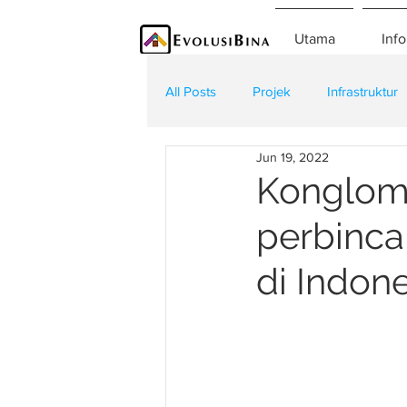
Utama
Info
All Posts
Projek
Infrastruktur
Jun 19, 2022
Teknologi
Kontraktor
K
Konglome
perbinc
di Indon