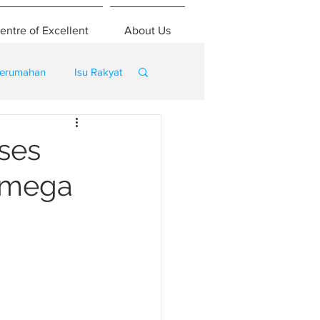
entre of Excellent
About Us
erumahan
Isu Rakyat
ses
 mega