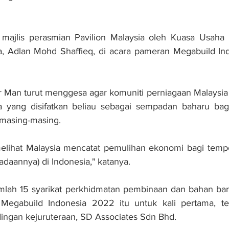
 majlis perasmian Pavilion Malaysia oleh Kuasa Usaha 
ia, Adlan Mohd Shaffieq, di acara pameran Megabuild In
 Man turut menggesa agar komuniti perniagaan Malaysia 
a yang disifatkan beliau sebagai sempadan baharu ba
 masing-masing.
melihat Malaysia mencatat pemulihan ekonomi bagi temp
eadaannya) di Indonesia," katanya.
umlah 15 syarikat perkhidmatan pembinaan dan bahan ban
egabuild Indonesia 2022 itu untuk kali pertama, ter
ingan kejuruteraan, SD Associates Sdn Bhd.