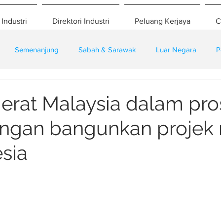
 Industri
Direktori Industri
Peluang Kerjaya
C
Semenanjung
Sabah & Sarawak
Luar Negara
P
eselamatan
Pembangunan
Training
rat Malaysia dalam pro
angan bangunkan projek
esia