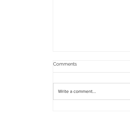
Comments
Write a comment...
Pahang jemput pandangan
rakyat bagi kajian semula
Rancangan Struktur Negeri
2040