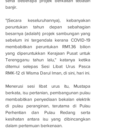
serta beberapa projek berkaitan tebatan 
banjir.
"(Secara keseluruhannya), kebanyakan 
peruntukan tahun depan sebahagian 
besarnya (adalah) projek sambungan yang 
sebelum ini tergendala kerana COVID-19 
membabitkan peruntukan RM1.36 bilion 
yang diperuntukkan Kerajaan Pusat untuk 
Terengganu tahun lalu," katanya ketika 
ditemui selepas Sesi Libat Urus Pasca 
RMK-12 di Wisma Darul Iman, di sini, hari ini.
Menerusi sesi libat urus itu, Mustapa 
berkata, isu pertanian, pembangunan pulau 
membabitkan penyediaan bekalan elektrik 
di pulau peranginan, terutama di Pulau 
Perhentian dan Pulau Redang serta 
kesihatan antara isu yang dibincangkan 
dalam pertemuan berkenaan.