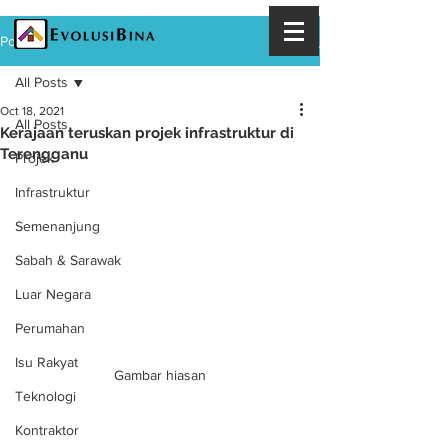
Post
All Posts
Oct 18, 2021
All Posts
Kerajaan teruskan projek infrastruktur di
Terengganu
Projek
Infrastruktur
Semenanjung
Sabah & Sarawak
Luar Negara
Perumahan
Isu Rakyat
Gambar hiasan
Teknologi
Kontraktor