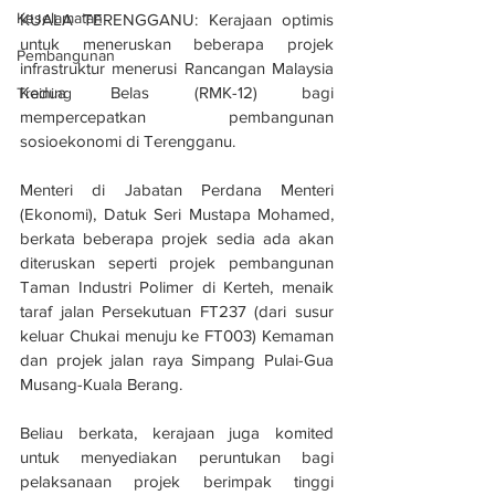
Keselamatan
KUALA TERENGGANU: Kerajaan optimis 
untuk meneruskan beberapa projek 
Pembangunan
infrastruktur menerusi Rancangan Malaysia 
Kedua Belas (RMK-12) bagi 
Training
mempercepatkan pembangunan 
sosioekonomi di Terengganu.
Menteri di Jabatan Perdana Menteri 
(Ekonomi), Datuk Seri Mustapa Mohamed, 
berkata beberapa projek sedia ada akan 
diteruskan seperti projek pembangunan 
Taman Industri Polimer di Kerteh, menaik 
taraf jalan Persekutuan FT237 (dari susur 
keluar Chukai menuju ke FT003) Kemaman 
dan projek jalan raya Simpang Pulai-Gua 
Musang-Kuala Berang.
Beliau berkata, kerajaan juga komited 
untuk menyediakan peruntukan bagi 
pelaksanaan projek berimpak tinggi 