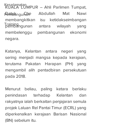
Keselamatan
KUALA LUMPUR – Ahli Parlimen Tumpat, 
Datuk Che Abdullah Mat Nawi 
Pembangunan
membangkitkan isu ketidakseimbangan 
Training
pembangunan antara wilayah yang 
membelenggu pembangunan ekonomi 
negara.
Katanya, Kelantan antara negeri yang 
sering menjadi mangsa kepada kerajaan, 
terutama Pakatan Harapan (PH) yang 
mengambil alih pentadbiran persekutuan 
pada 2018.
Menurut beliau, paling ketara berlaku 
penindasan terhadap Kelantan dan 
rakyatnya ialah berkaitan penjajaran semula 
projek Laluan Rel Pantai Timur (ECRL) yang 
diperkenalkan kerajaan Barisan Nasional 
(BN) sebelum itu.