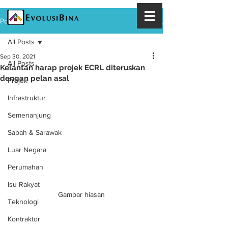
Post
All Posts
Sep 30, 2021
All Posts
Kelantan harap projek ECRL diteruskan
dengan pelan asal
Projek
Infrastruktur
Semenanjung
Sabah & Sarawak
Luar Negara
Perumahan
Isu Rakyat
Gambar hiasan
Teknologi
Kontraktor