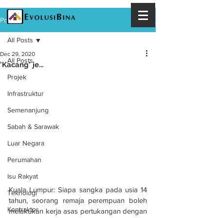
Post
All Posts
Dec 29, 2020
All Posts
'Kacang' je...
Projek
Infrastruktur
Semenanjung
Sabah & Sarawak
Luar Negara
Perumahan
Isu Rakyat
Kuala Lumpur: Siapa sangka pada usia 14 
Teknologi
tahun, seorang remaja perempuan boleh 
Kontraktor
melakukan kerja asas pertukangan dengan 