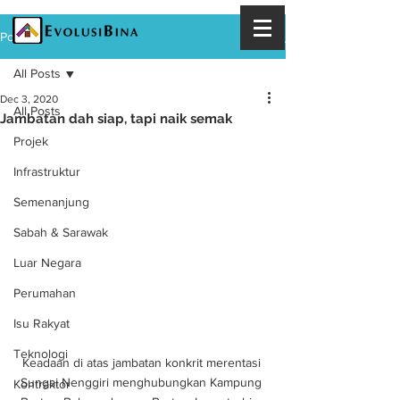
Post
All Posts
Dec 3, 2020
All Posts
Jambatan dah siap, tapi naik semak
Projek
Infrastruktur
Semenanjung
Sabah & Sarawak
Luar Negara
Perumahan
Isu Rakyat
Teknologi
Keadaan di atas jambatan konkrit merentasi 
Sungai Nenggiri menghubungkan Kampung 
Kontraktor