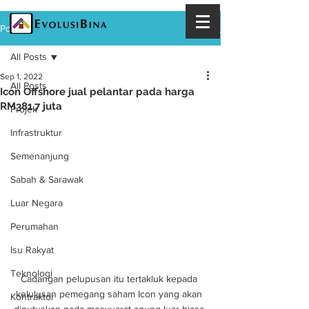
Post
All Posts
Sep 1, 2022
All Posts
Icon Offshore jual pelantar pada harga
RM381.7 juta
Projek
Infrastruktur
Semenanjung
Sabah & Sarawak
Luar Negara
Perumahan
Isu Rakyat
Teknologi
Cadangan pelupusan itu tertakluk kepada 
kelulusan pemegang saham Icon yang akan 
Kontraktor
diputuskan pada mesyuarat agung luar biasa 