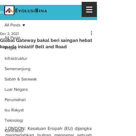
Post
All Posts
Dec 2, 2021
All Posts
Global Gateway bakal beri saingan hebat
kepada inisiatif Belt and Road
Projek
Infrastruktur
Semenanjung
Sabah & Sarawak
Luar Negara
Perumahan
Isu Rakyat
Teknologi
LONDON: Kesatuan Eropah (EU) dijangka 
Kontraktor
mendedahkan butiran mengenai sebuah 