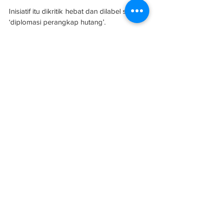
Inisiatif itu dikritik hebat dan dilabel sebagai 
‘diplomasi perangkap hutang’.
Dilaporkan, jejak ekonomi dan geopolitik 
China semakin berkembang ketika 
ketegangan meningkat dengan Barat.
Sumber: 
Utusan Malaysia
See All
Related Posts