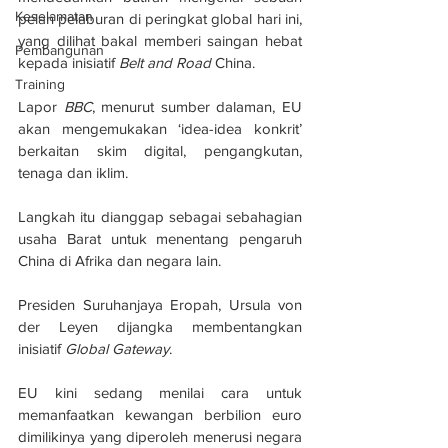
Keselamatan
pelan pelaburan di peringkat global hari ini, 
yang dilihat bakal memberi saingan hebat 
Pembangunan
kepada inisiatif 
Belt and Road 
China.
Training
Lapor 
BBC
, menurut sumber dalaman, EU 
akan mengemukakan ‘idea-idea konkrit’ 
berkaitan skim digital, pengangkutan, 
tenaga dan iklim.
Langkah itu dianggap sebagai sebahagian 
usaha Barat untuk menentang pengaruh 
China di Afrika dan negara lain.
Presiden Suruhanjaya Eropah, Ursula von 
der Leyen dijangka membentangkan 
inisiatif 
Global Gateway
.
EU kini sedang menilai cara untuk 
memanfaatkan kewangan berbilion euro 
dimilikinya yang diperoleh menerusi negara 