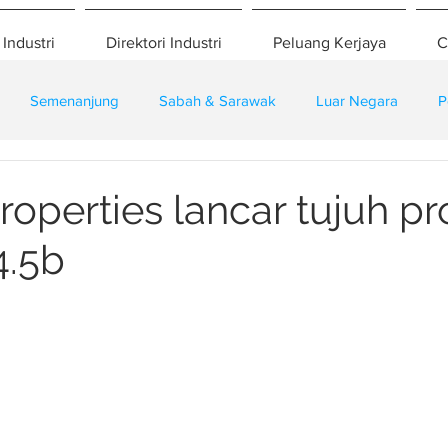
 Industri
Direktori Industri
Peluang Kerjaya
C
Semenanjung
Sabah & Sarawak
Luar Negara
P
eselamatan
Pembangunan
Training
operties lancar tujuh pr
.5b