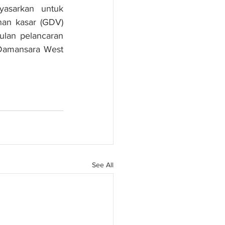
asarkan untuk 
an kasar (GDV) 
lan pelancaran 
Damansara West 
See All