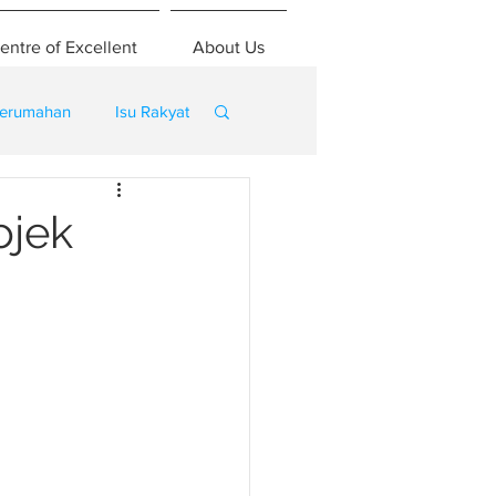
entre of Excellent
About Us
erumahan
Isu Rakyat
ojek