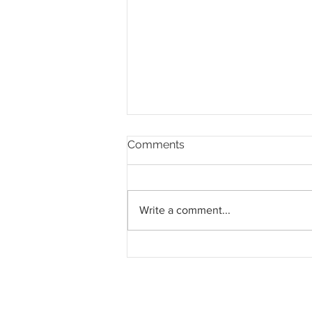
Comments
Write a comment...
Pahang jemput pandangan
rakyat bagi kajian semula
Rancangan Struktur Negeri
2040