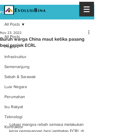
Post
All Posts
Nov 23, 2022
All Posts
Buruh warga China maut ketika pasang
besi projek ECRL
Projek
Infrastruktur
Semenanjung
Sabah & Sarawak
Luar Negara
Perumahan
Isu Rakyat
Teknologi
Lokasi mangsa rebah semasa melakukan 
Kontraktor
kerja pemasangan besi jambatan ECRL di 