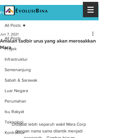
Post
All Posts
Jun 7, 2021
All Posts
Amalan tadbir urus yang akan merosakkan
Mara
Projek
Infrastruktur
Semenanjung
Sabah & Sarawak
Luar Negara
Perumahan
Isu Rakyat
Teknologi
Didapati lebih separuh wakil Mara Corp 
dengan nama sama dilantik menjadi 
Kontraktor
pengarah. - Gambar hiasan