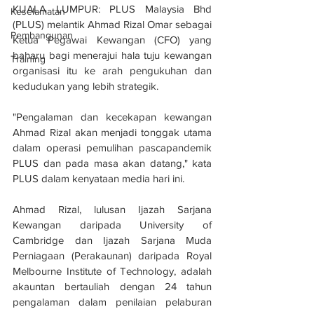
KUALA LUMPUR: PLUS Malaysia Bhd 
Keselamatan
(PLUS) melantik Ahmad Rizal Omar sebagai 
Pembangunan
Ketua Pegawai Kewangan (CFO) yang 
baharu bagi menerajui hala tuju kewangan 
Training
organisasi itu ke arah pengukuhan dan 
kedudukan yang lebih strategik.
"Pengalaman dan kecekapan kewangan 
Ahmad Rizal akan menjadi tonggak utama 
dalam operasi pemulihan pascapandemik 
PLUS dan pada masa akan datang," kata 
PLUS dalam kenyataan media hari ini.
Ahmad Rizal, lulusan Ijazah Sarjana 
Kewangan daripada University of 
Cambridge dan Ijazah Sarjana Muda 
Perniagaan (Perakaunan) daripada Royal 
Melbourne Institute of Technology, adalah 
akauntan bertauliah dengan 24 tahun 
pengalaman dalam penilaian pelaburan 